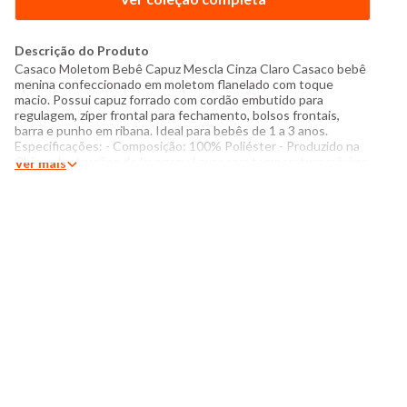
Descrição do Produto
Casaco Moletom Bebê Capuz Mescla Cinza Claro Casaco bebê
menina confeccionado em moletom flanelado com toque
macio. Possui capuz forrado com cordão embutido para
regulagem, zíper frontal para fechamento, bolsos frontais,
barra e punho em ribana. Ideal para bebês de 1 a 3 anos.
Especificações: - Composição: 100% Poliéster - Produzido na
China - Instruções de lavagem: Lavar com temperatura máxima
Ver mais
de 30°C Não usar alvejante a base de cloro Proibido usar
secadora Secar na horizontal sem torcer Não passar Não lavar a
seco O tom das cores dos produtos nas fotos podem sofrer
variações em decorrência do flash.