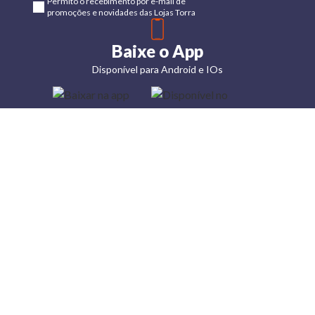
Permito o recebimento por e-mail de
promoções e novidades das Lojas Torra
Baixe o App
Disponível para Android e IOs
Lojas
Torra: a
moda do
preço
baixo
A Torra é
uma rede