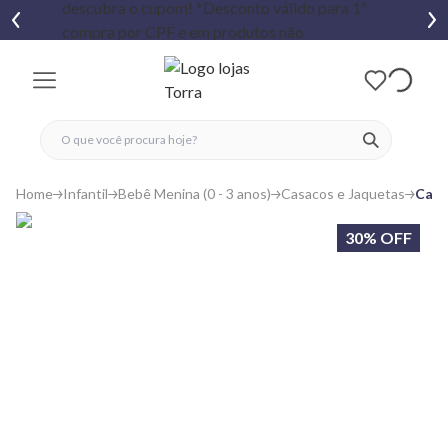
fechar menu
fechar menu
 favoritos
ver produtos
Home
Infantil
Bebê Menina (0 - 3 anos)
Casacos e Jaquetas
Casa
30% OFF