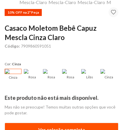
10% OFF na 2ª Peça
Casaco Moletom Bebê Capuz
Mescla Cinza Claro
Código:
7909860591051
Cor:
Cinza
Rosa
Rosa
Rosa
Lilás
Cinza
Cinza
Este produto não está mais disponível.
Mas não se preocupe! Temos muitas outras opções que você
pode gostar.
Ver coleção completa