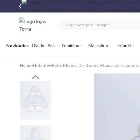
fechar menu
fechar menu
 favoritos
Abrir menu
Novidades
Dia dos Pais
Feminino
Masculino
Infantil
Home
Infantil
Bebê Menina (0 - 3 anos)
Casacos e Jaqueta