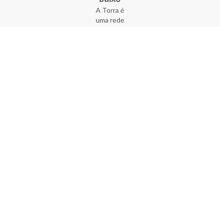
A Torra é
uma rede
varejista
que conta
com 90
lojas em 17
estados
brasileiros,
além da loja
online - site
e aplicativo.
Fundada há
33 anos no
coração do
Brás, a
empresa foi
criada com
o sonho de
transformar
o varejo
popular,
tornando-