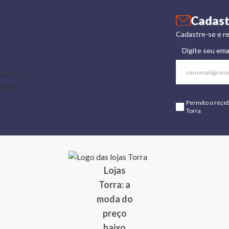
Cadast
Cadastre-se e re
Digite seu ema
Permito o rece
Torra
Lojas
Torra: a
moda do
preço
baixo