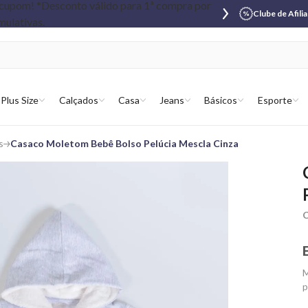
Clube de Afili
Plus Size
Calçados
Casa
Jeans
Básicos
Esporte
s
Casaco Moletom Bebê Bolso Pelúcia Mescla Cinza
C
M
p