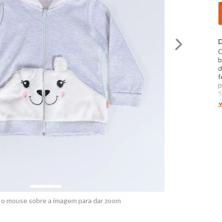
D
C
b
d
f
p
S
C
V
d
a
t
c
d
 o mouse sobre a imagem para dar zoom