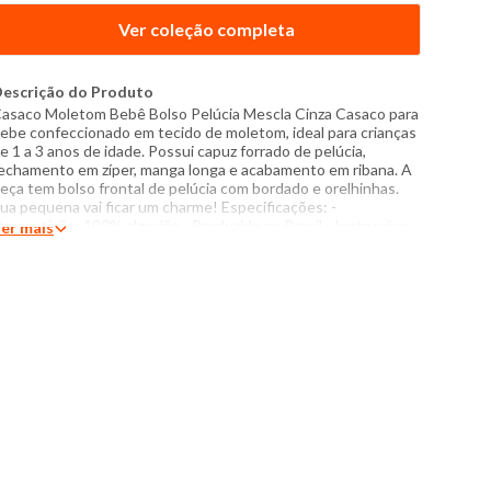
Ver coleção completa
escrição do Produto
asaco Moletom Bebê Bolso Pelúcia Mescla Cinza Casaco para
ebe confeccionado em tecido de moletom, ideal para crianças
e 1 a 3 anos de idade. Possui capuz forrado de pelúcia,
echamento em zíper, manga longa e acabamento em ribana. A
eça tem bolso frontal de pelúcia com bordado e orelhinhas.
ua pequena vai ficar um charme! Especificações: -
omposição: 100% algodão - Produzido no Brasil - Instruções
er mais
e lavagem: Lavar com temperatura máxima de 40°C Não usar
lvejante a base de cloro Proibido usar secadora Passar com
emperatura máxima de 110°C Não lavar a seco O tom das
ores dos produtos nas fotos podem sofrer variações em
ecorrência do flash.