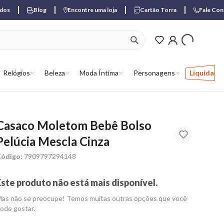
ados
Blog
Encontre uma loja
Cartão Torra
Fale Co
ver produtos favori
Relógios
Beleza
Moda Íntima
Personagens
Liquida
Casaco Moletom Bebê Bolso
Pelúcia Mescla Cinza
ódigo:
7909797294148
Este produto não está mais disponível.
as não se preocupe! Temos muitas outras opções que você
ode gostar.