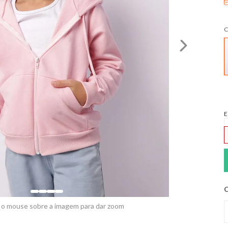
C
E
C
 o mouse sobre a imagem para dar zoom