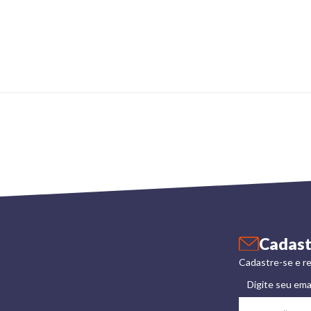
Cadast
Cadastre-se e re
Digite seu ema