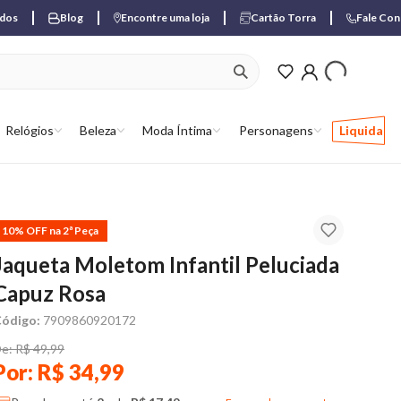
ados
Blog
Encontre uma loja
Cartão Torra
Fale Co
ver produtos favori
Relógios
Beleza
Moda Íntima
Personagens
Liquida
10% OFF na 2ª Peça
Jaqueta Moletom Infantil Peluciada
Capuz Rosa
ódigo:
7909860920172
e: R$ 49,99
Por: R$ 34,99