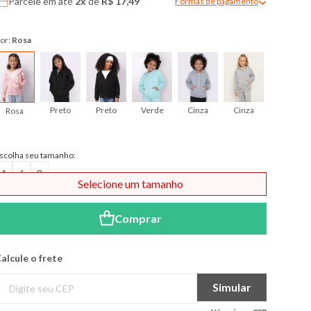
Parcele em até
2x
de
R$ 17,49
Formas de pagamento
Modal de formas de pagame
or:
Rosa
Preto
Preto
Verde
Cinza
Cinza
Cinza
Rosa
scolha seu tamanho:
4
6
8
Selecione um tamanho
Comprar
alcule o frete
Simular