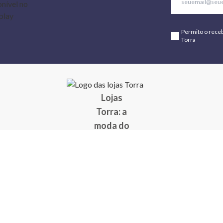
Permito o rece
Torra
Lojas
Torra: a
moda do
preço
baixo
A Torra é
uma rede
varejista
que conta
com 90
lojas em 17