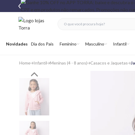
fechar menu
fechar menu
 favoritos
Abrir menu
Novidades
Dia dos Pais
Feminino
Masculino
Infantil
Home
Infantil
Meninas (4 - 8 anos)
Casacos e Jaquetas
J