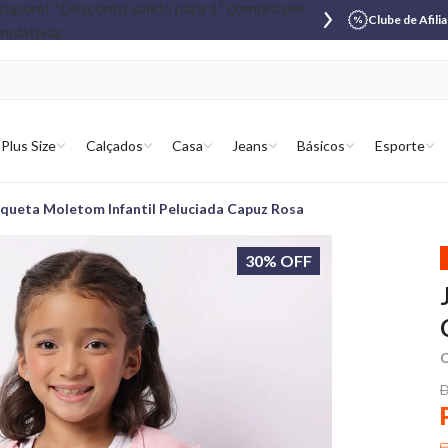
Clube de Afili
Plus Size
Calçados
Casa
Jeans
Básicos
Esporte
aqueta Moletom Infantil Peluciada Capuz Rosa
30% OFF
C
D