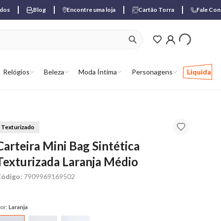
ados
Blog
Encontre uma loja
Cartão Torra
Fale Co
ver produtos favori
Relógios
Beleza
Moda Íntima
Personagens
Liquida
Texturizado
Carteira Mini Bag Sintética
Texturizada Laranja Médio
ódigo:
7909969169502
or:
Laranja