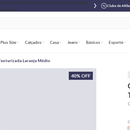
Clube de Afili
Plus Size
Calçados
Casa
Jeans
Básicos
Esporte
 Texturizada Laranja Médio
40% OFF
C
C