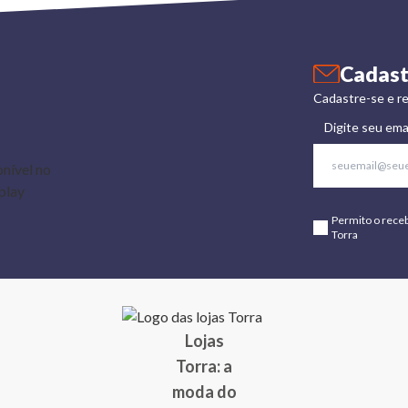
Cadast
Cadastre-se e re
Digite seu ema
Permito o rece
Torra
Lojas
Torra: a
moda do