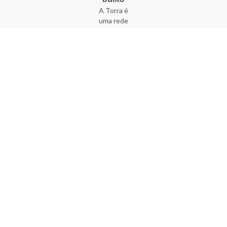
A Torra é
uma rede
varejista
que conta
com 90
lojas em 17
estados
brasileiros,
além da loja
online - site
e aplicativo.
Fundada há
33 anos no
coração do
Brás, a
empresa foi
criada com
o sonho de
transformar
o varejo
popular,
tornando-