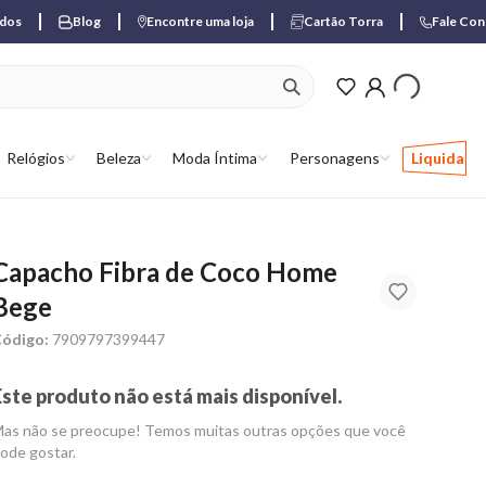
ados
Blog
Encontre uma loja
Cartão Torra
Fale Co
ver produtos favori
Relógios
Beleza
Moda Íntima
Personagens
Liquida
Capacho Fibra de Coco Home
Bege
ódigo:
7909797399447
Este produto não está mais disponível.
as não se preocupe! Temos muitas outras opções que você
ode gostar.