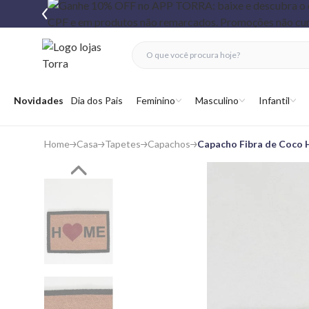
fechar menu
fechar menu
 favoritos
Abrir menu
Novidades
Dia dos Pais
Feminino
Masculino
Infantil
Home
Casa
Tapetes
Capachos
Capacho Fibra de Coco