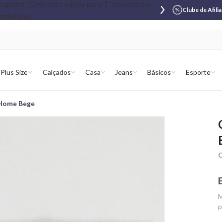
Clube de Afili
Plus Size
Calçados
Casa
Jeans
Básicos
Esporte
 Home Bege
C
M
p