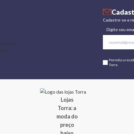
Cadast
Cadastre-se e re
Digite seu ema
Permito o rece
Torra
Lojas
Torra: a
moda do
preço
baixo