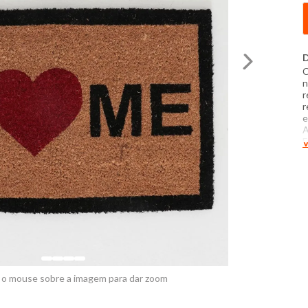
D
C
n
r
r
e
A
E
V
-
I
u
p
a
i
 o mouse sobre a imagem para dar zoom