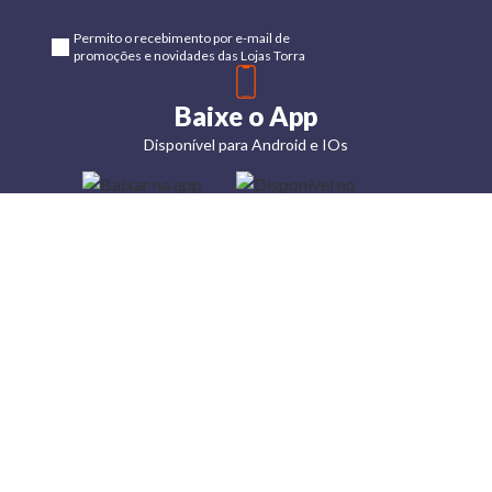
Permito o recebimento por e-mail de
promoções e novidades das Lojas Torra
Baixe o App
Disponível para Android e IOs
Lojas
Torra: a
moda do
preço
baixo
A Torra é