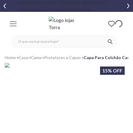
fechar menu
fechar menu
 favoritos
ver produtos
Home
Casa
Cama
Protetores e Capas
Capa Para Colchão Casal
15% OFF