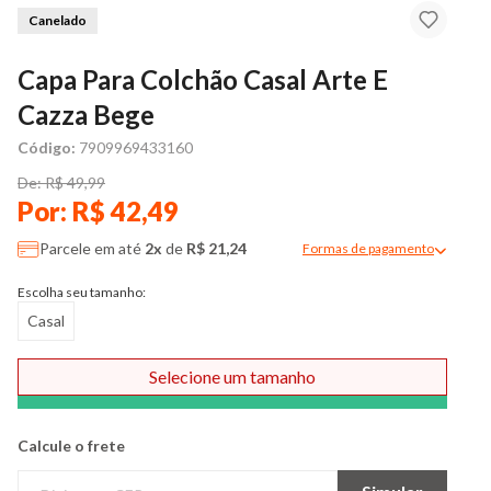
Canelado
Capa Para Colchão Casal Arte E
Cazza Bege
Código:
7909969433160
De: R$ 49,99
Por: R$ 42,49
Parcele em até
2x
de
R$ 21,24
Formas de pagamento
Modal de formas de pag
Escolha seu tamanho:
Casal
Selecione um tamanho
Comprar
Calcule o frete