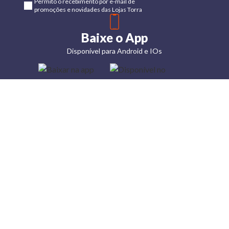
Permito o recebimento por e-mail de
promoções e novidades das Lojas Torra
Baixe o App
Disponível para Android e IOs
Lojas
Torra: a
moda do
preço
baixo
A Torra é
uma rede