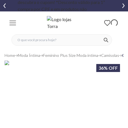
fechar menu
fechar menu
 favoritos
ver produtos
Home
Moda Íntima
Feminino Plus Size Moda íntima
Camisolas
Ca
36% OFF