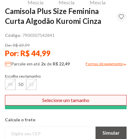
Camisola Plus Size Feminina
Curta Algodão Kuromi Cinza
Código:
7900307542841
De: R$ 69,99
Por: R$ 44,99
Parcele em até
2x
de
R$ 22,49
Formas de pagamento
Modal de formas de pag
Escolha seu tamanho:
48
50
52
Selecione um tamanho
Comprar
Calcule o frete
Simular