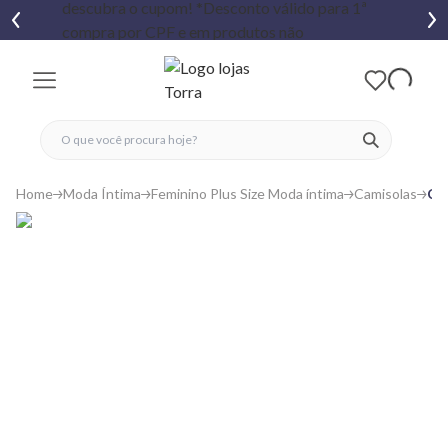
fechar menu
fechar menu
 favoritos
ver produtos
Home
Moda Íntima
Feminino Plus Size Moda íntima
Camisolas
Cam