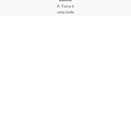
A Torra é
uma rede
varejista
que conta
com 90
lojas em 17
estados
brasileiros,
além da loja
online - site
e aplicativo.
Fundada há
33 anos no
coração do
Brás, a
empresa foi
criada com
o sonho de
transformar
o varejo
popular,
tornando-