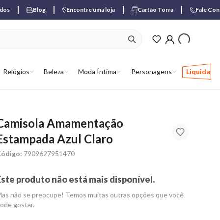
ados
Blog
Encontre uma loja
Cartão Torra
Fale Co
ver produtos favori
Relógios
Beleza
Moda Íntima
Personagens
Liquida
Camisola Amamentação
Estampada Azul Claro
ódigo:
7909627951470
Este produto não está mais disponível.
as não se preocupe! Temos muitas outras opções que você
ode gostar.