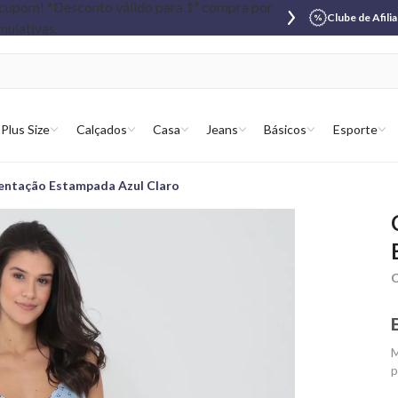
Clube de Afili
Plus Size
Calçados
Casa
Jeans
Básicos
Esporte
ntação Estampada Azul Claro
C
M
p