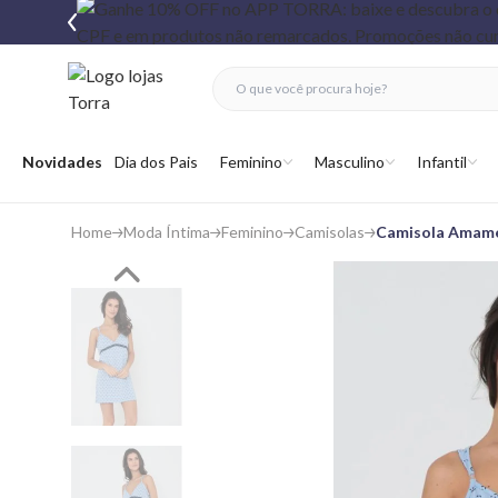
fechar menu
fechar menu
 favoritos
Abrir menu
Novidades
Dia dos Pais
Feminino
Masculino
Infantil
Home
Moda Íntima
Feminino
Camisolas
Camisola Amame