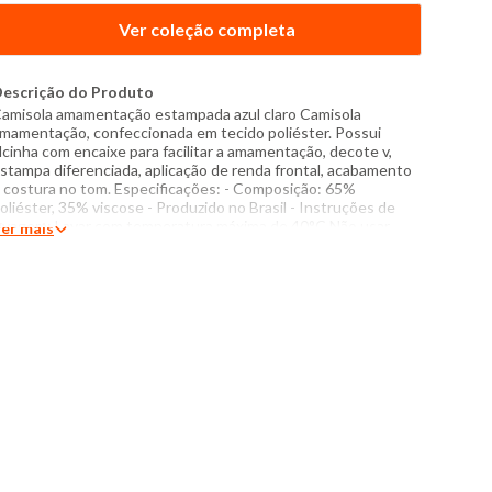
Ver coleção completa
escrição do Produto
amisola amamentação estampada azul claro Camisola
mamentação, confeccionada em tecido poliéster. Possui
lcinha com encaixe para facilitar a amamentação, decote v,
stampa diferenciada, aplicação de renda frontal, acabamento
 costura no tom. Especificações: - Composição: 65%
oliéster, 35% viscose - Produzido no Brasil - Instruções de
avagem: Lavar com temperatura máxima de 40°C Não usar
er mais
lvejante a base de cloro Proibido usar secadora Secar
endurada sem torcer Passar com temperatura máxima de
50°C Não lavar a seco O tom das cores dos produtos nas
otos podem sofrer variações em decorrência do flash.