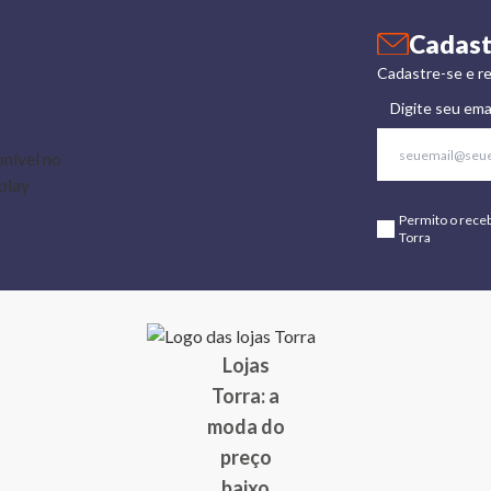
Cadast
Cadastre-se e re
Digite seu ema
Permito o rece
Torra
Lojas
Torra: a
moda do
preço
baixo