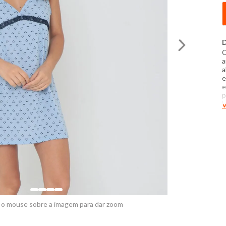
D
C
a
a
e
e
p
l
V
a
p
1
f
 o mouse sobre a imagem para dar zoom