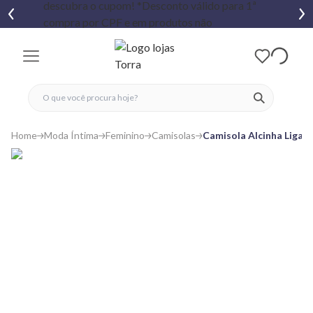
fechar menu
fechar menu
 favoritos
ver produtos
Home
Moda Íntima
Feminino
Camisolas
Camisola Alcinha Ligan