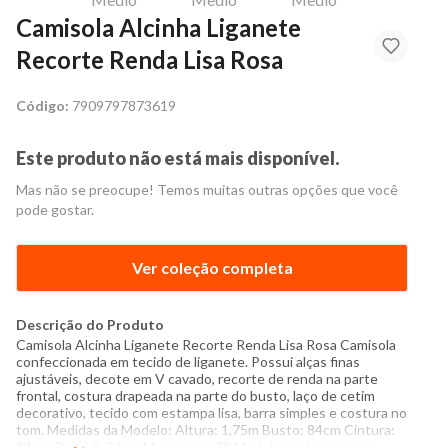
Camisola Alcinha Liganete
Recorte Renda Lisa Rosa
Código:
7909797873619
Este produto não está mais disponível.
Mas não se preocupe! Temos muitas outras opções que você
pode gostar.
Ver coleção completa
Descrição do Produto
Camisola Alcinha Liganete Recorte Renda Lisa Rosa Camisola
confeccionada em tecido de liganete. Possui alças finas
ajustáveis, decote em V cavado, recorte de renda na parte
frontal, costura drapeada na parte do busto, laço de cetim
decorativo, tecido com estampa lisa, barra simples e costura no
tom. Medidas da Modelo: Altura: 1,75m Busto: 84cm Cintura:
64cm Quadril: 96cm Manequim: 38 Modelo veste peça no