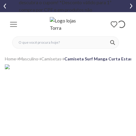
fechar menu
fechar menu
 favoritos
ver produtos
Home
Masculino
Camisetas
Camiseta Surf Manga Curta Estam