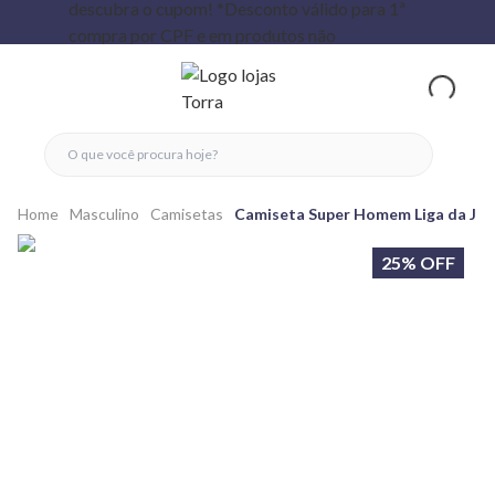
fechar menu
fechar menu
 favoritos
ver produtos
Home
Masculino
Camisetas
Camiseta Super Homem Liga da Just
25% OFF