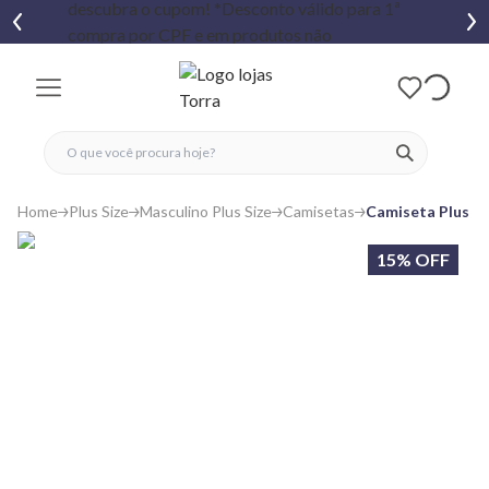
fechar menu
fechar menu
 favoritos
ver produtos
Home
Plus Size
Masculino Plus Size
Camisetas
Camiseta Plus S
15% OFF