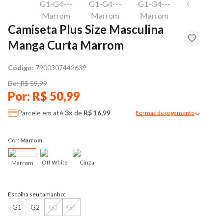
Camiseta Plus Size Masculina
Manga Curta Marrom
Código:
7900307442639
De: R$ 59,99
Por: R$ 50,99
Parcele em até
3x
de
R$ 16,99
Formas de pagamento
Modal de formas de pag
Cor:
Marrom
Off White
Cinza
Marrom
Escolha seu tamanho:
G1
G2
G3
G4