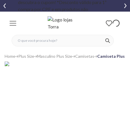
fechar menu
fechar menu
 favoritos
ver produtos
Home
Plus Size
Masculino Plus Size
Camisetas
Camiseta Plus Si