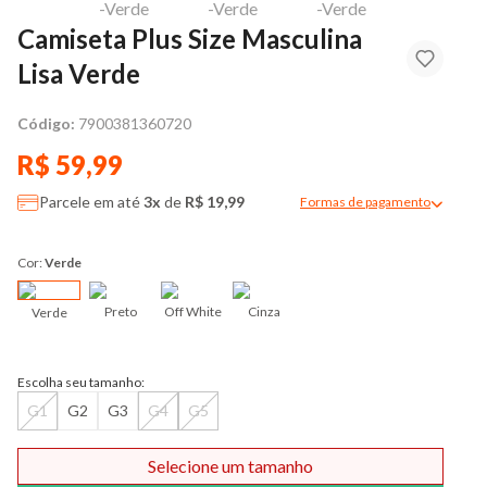
Camiseta Plus Size Masculina
Lisa Verde
Código:
7900381360720
R$ 59,99
Parcele em até
3x
de
R$ 19,99
Formas de pagamento
Modal de formas de pag
Cor:
Verde
Preto
Off White
Cinza
Verde
Escolha seu tamanho:
G1
G2
G3
G4
G5
Selecione um tamanho
Comprar