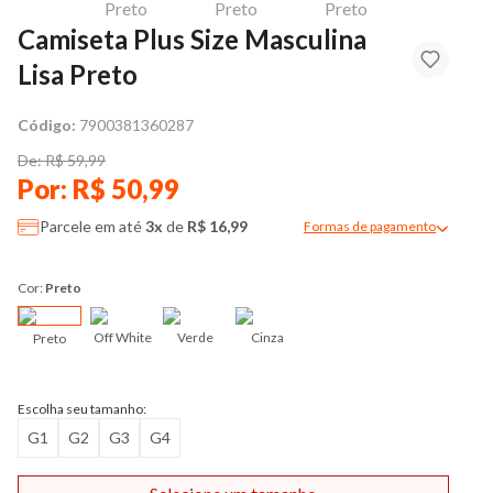
Camiseta Plus Size Masculina
Lisa Preto
Código:
7900381360287
De: R$ 59,99
Por: R$ 50,99
Parcele em até
3x
de
R$ 16,99
Formas de pagamento
Modal de formas de pag
Cor:
Preto
Off White
Verde
Cinza
Preto
Escolha seu tamanho:
G1
G2
G3
G4