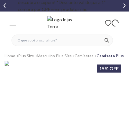
fechar menu
fechar menu
 favoritos
ver produtos
Home
Plus Size
Masculino Plus Size
Camisetas
Camiseta Plus Si
15% OFF