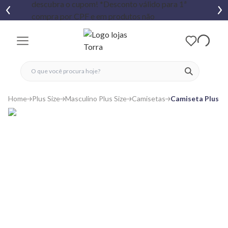
fechar menu
fechar menu
 favoritos
ver produtos
Home
Plus Size
Masculino Plus Size
Camisetas
Camiseta Plus Si