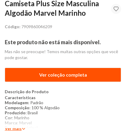
Camiseta Plus Size Masculina
Algodão Marvel Marinho
Código:
7909860046209
Este produto não está mais disponível.
Mas não se preocupe! Temos muitas outras opções que você
pode gostar.
Ver coleção completa
Descrição do Produto
Características
Modelagem
: Padrão
Composição
: 100¨% Algodão
Produzido
: Brasil
Cor
: Marinho
Marca
: Marvel
Produto original
Ver mais