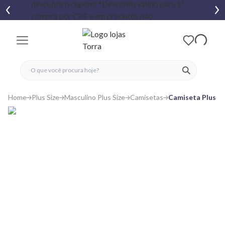
fechar menu
fechar menu
 favoritos
ver produtos
Home
Plus Size
Masculino Plus Size
Camisetas
Camiseta Plus S