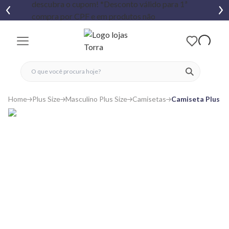
fechar menu
fechar menu
 favoritos
ver produtos
Home
Plus Size
Masculino Plus Size
Camisetas
Camiseta Plus Si