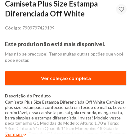
Camiseta Plus Size Estampa
Diferenciada Off White
Código:
7909797429199
Este produto não está mais disponível.
Mas não se preocupe! Temos muitas outras opções que você
pode gostar.
Ver coleção completa
Descrição do Produto
Camiseta Plus Size Estampa Diferenciada Off White Camiseta
plus size estampada confeccionada em tecido de malha. Leve e
confortável, essa camiseta possui gola redonda, manga curta,
barra simples e estampa diferenciada. Invista! Modelo veste
peça tamanho G1 Medidas do Modelo: Altura: 1,70m Tórax:
98cm Cintura: 91cm Quadril: 115cm Manequim: 48 Guia de
Tamanhos: -Tamanho G1 é referente ao tamanho XG -Tamanho
Ver mais
G2 é referente ao tamanho XXG -Tamanho G3 é referente ao