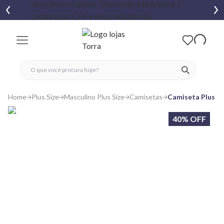
fechar menu
fechar menu
 favoritos
ver produtos
Home
Plus Size
Masculino Plus Size
Camisetas
Camiseta Plus Si
40% OFF