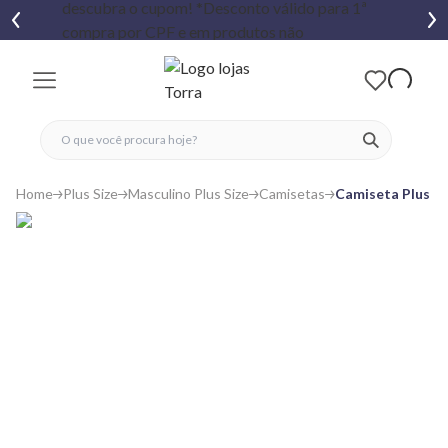
fechar menu
fechar menu
 favoritos
ver produtos
Home
Plus Size
Masculino Plus Size
Camisetas
Camiseta Plus Si