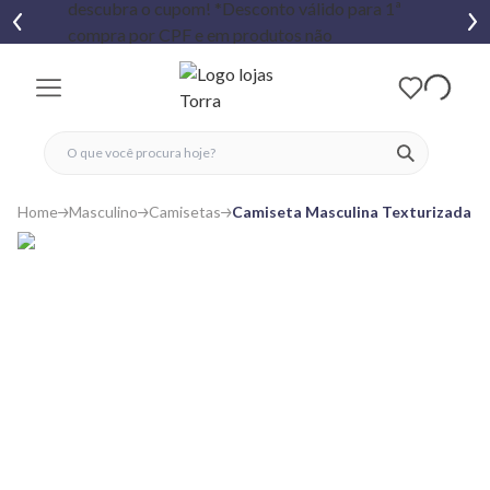
fechar menu
fechar menu
 favoritos
ver produtos
Home
Masculino
Camisetas
Camiseta Masculina Texturizada E