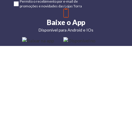
Permito o recebimento por e-mail de
promoções e novidades das Lojas Torra
Baixe o App
Disponível para Android e IOs
Lojas
Torra: a
moda do
preço
baixo
A Torra é
uma rede