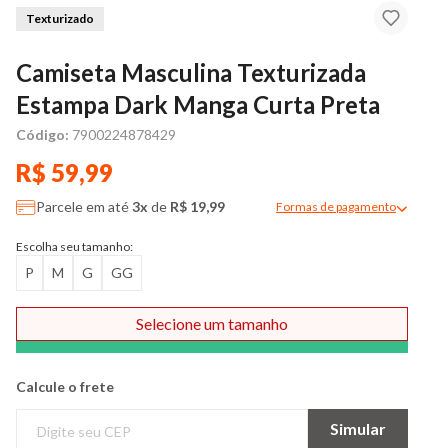
Texturizado
Camiseta Masculina Texturizada
Estampa Dark Manga Curta Preta
Código:
7900224878429
R$ 59,99
Parcele em até
3x
de
R$ 19,99
Formas de pagamento
Modal de formas de pag
Escolha seu tamanho:
P
M
G
GG
Selecione um tamanho
Comprar
Calcule o frete
Simular