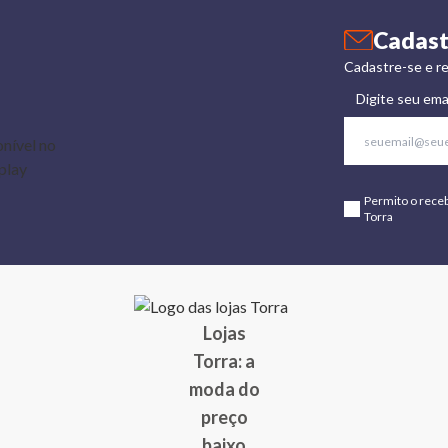
Cadast
Cadastre-se e re
Digite seu ema
Permito o rece
Torra
Lojas
Torra: a
moda do
preço
baixo