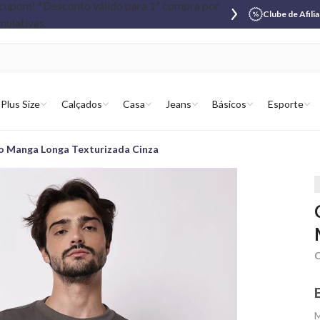
Clube de Afili
Plus Size
Calçados
Casa
Jeans
Básicos
Esporte
o Manga Longa Texturizada Cinza
C
M