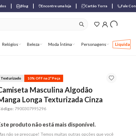
ados
Blog
Encontre uma loja
Cartão Torra
Fale Co
ver produtos favori
Relógios
Beleza
Moda Íntima
Personagens
Liquida
Texturizado
10% OFF na 2ª Peça
Camiseta Masculina Algodão
Manga Longa Texturizada Cinza
ódigo:
7900307995296
Este produto não está mais disponível.
as não se preocupe! Temos muitas outras opções que você