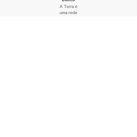
A Torra é
uma rede
varejista
que conta
com 90
lojas em 17
estados
brasileiros,
além da loja
online - site
e aplicativo.
Fundada há
33 anos no
coração do
Brás, a
empresa foi
criada com
o sonho de
transformar
o varejo
popular,
tornando-