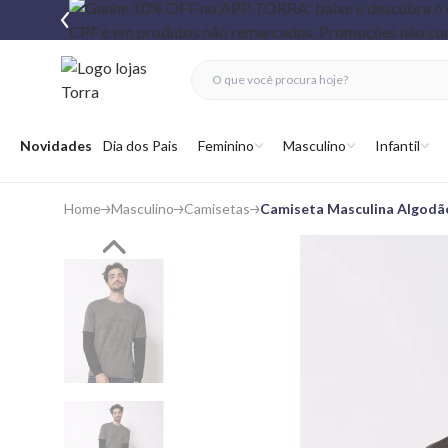
fechar menu
fechar menu
 favoritos
Abrir menu
Novidades
Dia dos Pais
Feminino
Masculino
Infantil
Home
Masculino
Camisetas
Camiseta Masculina Algodã