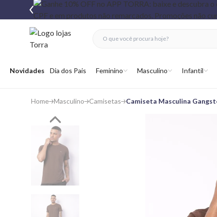
fechar menu
fechar menu
 favoritos
Abrir menu
Novidades
Dia dos Pais
Feminino
Masculino
Infantil
Home
Masculino
Camisetas
Camiseta Masculina Gangst