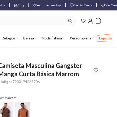
ados
Blog
Encontre uma loja
Cartão Torra
Fale Co
ver produtos favori
Relógios
Beleza
Moda Íntima
Personagens
Liquida
Camiseta Masculina Gangster
Manga Curta Básica Marrom
ódigo:
7900174265706
or:
Marrom