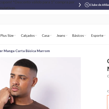
Clube de Afili
Plus Size
Calçados
Casa
Jeans
Básicos
Esporte
er Manga Curta Básica Marrom
C
C