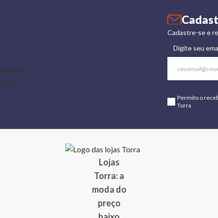
Cadast
Cadastre-se e re
Digite seu ema
Permito o rece
Torra
Lojas
Torra: a
moda do
preço
baixo