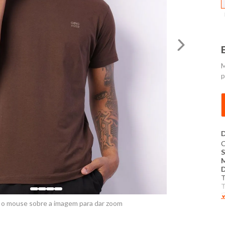
M
p
D
C
T
T
C
V
 o mouse sobre a imagem para dar zoom
T
D