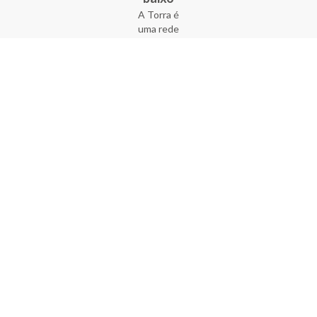
A Torra é
uma rede
varejista
que conta
com 90
lojas em 17
estados
brasileiros,
além da loja
online - site
e aplicativo.
Fundada há
33 anos no
coração do
Brás, a
empresa foi
criada com
o sonho de
transformar
o varejo
popular,
tornando-