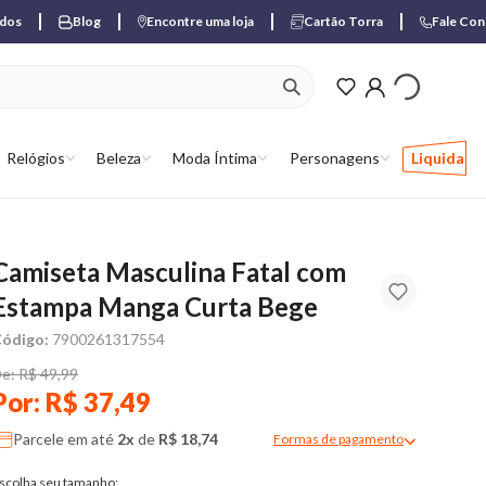
ados
Blog
Encontre uma loja
Cartão Torra
Fale Co
ver produtos favori
Relógios
Beleza
Moda Íntima
Personagens
Liquida
Camiseta Masculina Fatal com
Estampa Manga Curta Bege
ódigo:
7900261317554
e: R$ 49,99
Por: R$ 37,49
Parcele em até
2x
de
R$ 18,74
Formas de pagamento
Modal de formas de pagame
scolha seu tamanho: