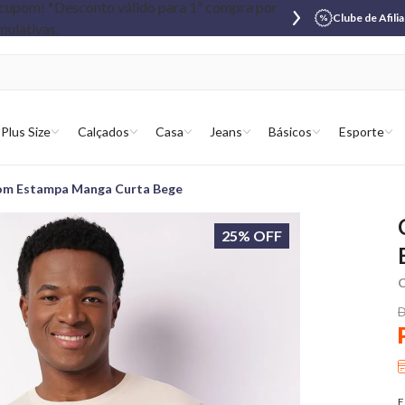
Clube de Afili
Plus Size
Calçados
Casa
Jeans
Básicos
Esporte
com Estampa Manga Curta Bege
25% OFF
C
D
E