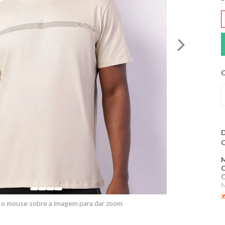
C
D
C
P
V
 o mouse sobre a imagem para dar zoom
M
a