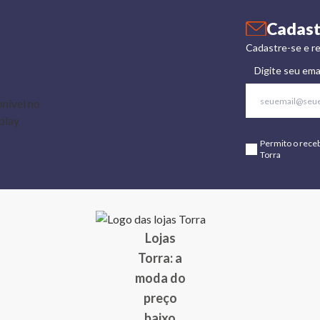
Cadast
Cadastre-se e re
Digite seu ema
Permito o rece
Torra
Lojas
Torra: a
moda do
preço
baixo