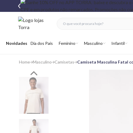
fechar menu
fechar menu
 favoritos
Abrir menu
Novidades
Dia dos Pais
Feminino
Masculino
Infantil
Home
Masculino
Camisetas
Camiseta Masculina Fatal 