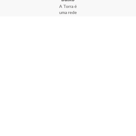
A Torra é
uma rede
varejista
que conta
com 90
lojas em 17
estados
brasileiros,
além da loja
online - site
e aplicativo.
Fundada há
33 anos no
coração do
Brás, a
empresa foi
criada com
o sonho de
transformar
o varejo
popular,
tornando-