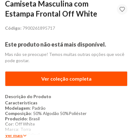
Camiseta Masculina com
Estampa Frontal Off White
Código:
7900261895717
Este produto não está mais disponível.
Mas não se preocupe! Temos muitas outras opções que você
pode gostar.
Ver coleção completa
Descrição do Produto
Características
Modelagem
: Padrão
Composição
: 50% Algodão 50%Poliéster
Produzido
: Brasil
Cor
: Off White
Marca
: Torra
Produto original
Ver mais