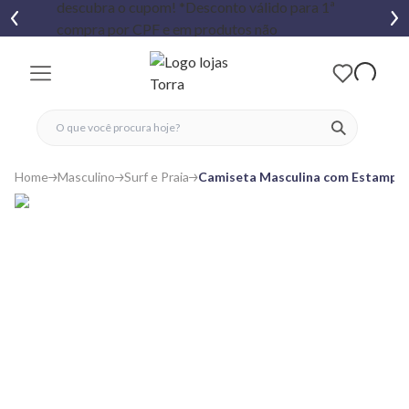
fechar menu
fechar menu
 favoritos
ver produtos
Home
Masculino
Surf e Praia
Camiseta Masculina com Estampa 