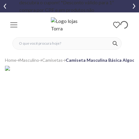
fechar menu
fechar menu
 favoritos
ver produtos
Home
Masculino
Camisetas
Camiseta Masculina Básica Algodã