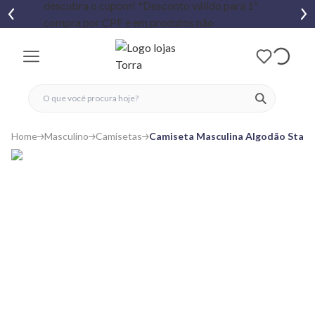
fechar menu
fechar menu
 favoritos
ver produtos
Home
Masculino
Camisetas
Camiseta Masculina Algodão Star 