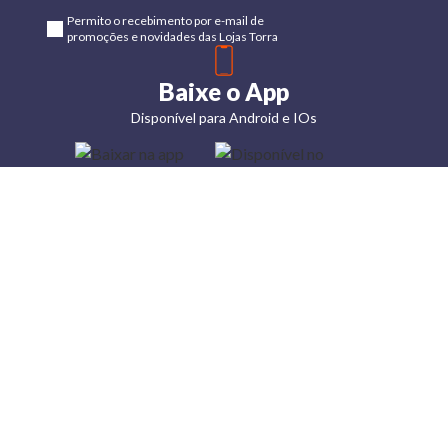
Permito o recebimento por e-mail de
promoções e novidades das Lojas Torra
Baixe o App
Disponível para Android e IOs
Lojas
Torra: a
moda do
preço
baixo
A Torra é