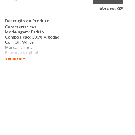
Não sei meu CEP
Descrição do Produto
Características
Modelagem
: Padrão
Composição
: 100% Algodão
Cor
: Off White
Marca
: Disney
Produto original
Ver mais
Mais detalhes
:Camiseta masculina une o conforto essencial
do dia a dia com a estética icônica da série The Mandalorian, do
universo Star Wars. Confeccionada em malha de puro algodão,
a peça garante um toque macio, alta durabilidade e excelente
respirabilidade. Na cor off white, uma tonalidade neutra e
moderna, a camiseta apresenta uma estampa frontal estilizada
com elementos da saga, conferindo um visual autêntico e cheio
de personalidade para os fãs da cultura pop. Com gola redonda
clássica e mangas curtas, possui um caimento confortável que
se adapta perfeitamente a diferentes tipos de corpo, sendo
ideal para compor looks casuais com jeans, bermudas ou calças
jogger.
Modelo veste tamanho: M
Medidas do Modelo: