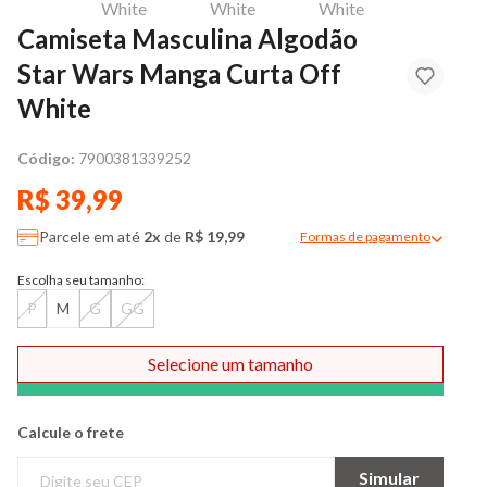
Camiseta Masculina Algodão
Star Wars Manga Curta Off
White
Código:
7900381339252
R$ 39,99
Parcele em até
2x
de
R$ 19,99
Formas de pagamento
Modal de formas de pag
Escolha seu tamanho:
P
M
G
GG
Selecione um tamanho
Comprar
Calcule o frete
Simular