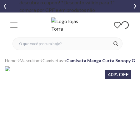
fechar menu
fechar menu
 favoritos
ver produtos
Home
Masculino
Camisetas
Camiseta Manga Curta Snoopy Gan
40% OFF