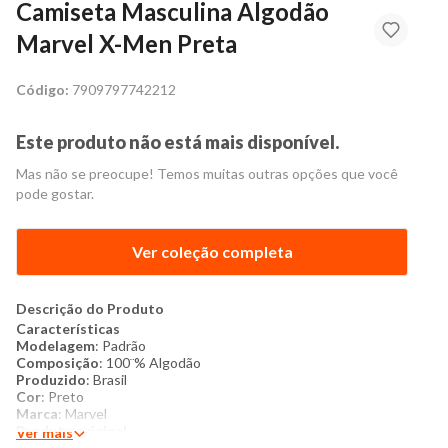
Camiseta Masculina Algodão
Marvel X-Men Preta
Código:
7909797742212
Este produto não está mais disponível.
Mas não se preocupe! Temos muitas outras opções que você
pode gostar.
Ver coleção completa
Descrição do Produto
Características
Modelagem
: Padrão
Composição
: 100¨% Algodão
Produzido
: Brasil
Cor
: Preto
Marca
: Marvel
Produto original
Ver mais