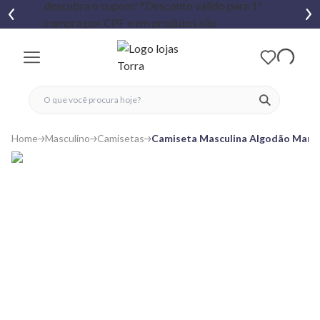
fechar menu
fechar menu
 favoritos
ver produtos
Home
Masculino
Camisetas
Camiseta Masculina Algodão Marv