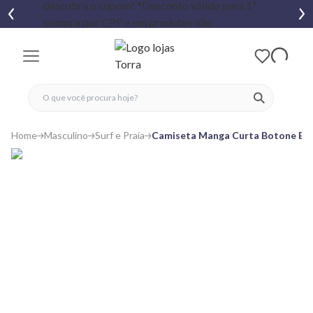
fechar menu
fechar menu
 favoritos
ver produtos
Home
Masculino
Surf e Praia
Camiseta Manga Curta Botone Br