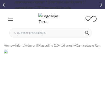
fechar menu
fechar menu
 favoritos
ver produtos
Home
Infantil
Juvenil Masculino (10 - 16 anos)
Camisetas e Regat