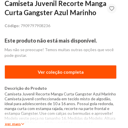
Camiseta Juvenil Recorte Manga
Curta Gangster Azul Marinho
Código:
7909797908236
Este produto não está mais disponível.
Mas não se preocupe! Temos muitas outras opções que você
pode gostar.
Ver coleção completa
Descrição do Produto
Camiseta Juvenil Recorte Manga Curta Gangster Azul Marinho
Camiseta juvenil confeccionada em tecido misto de algodão,
ideal para adolescentes de 10 a 16 anos. Possui gola redonda,
manga curta com estampa rajada, recorte na parte frontal e
estampa Gangster. Use com calças ou bermudas e aproveite!
Modelo veste peça no tamanho 16. Medidas da Modelo: Altura
1,65 Tórax 87 Cintura 63 Quadril 95 Manequim 16
Ver mais
Especificações: - Composição: 52% algodão, 48% poliéster -