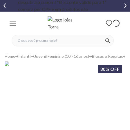
fechar menu
fechar menu
 favoritos
ver produtos
Home
Infantil
Juvenil Feminino (10 - 16 anos)
Blusas e Regatas
Ca
30% OFF