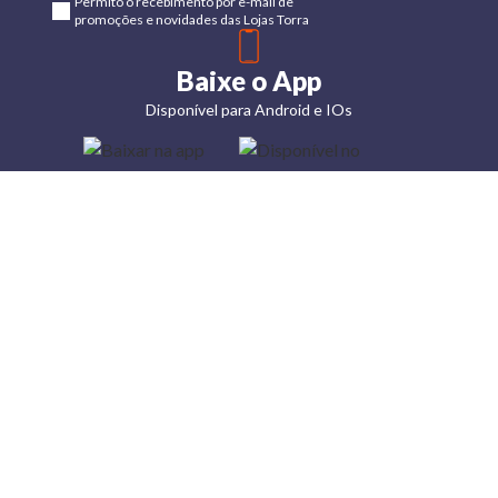
Permito o recebimento por e-mail de
promoções e novidades das Lojas Torra
Baixe o App
Disponível para Android e IOs
Lojas
Torra: a
moda do
preço
baixo
A Torra é
uma rede