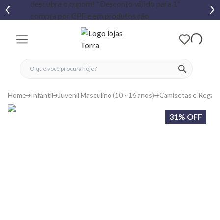
fechar menu
fechar menu
 favoritos
ver produtos
Home
Infantil
Juvenil Masculino (10 - 16 anos)
Camisetas e Regat
31% OFF