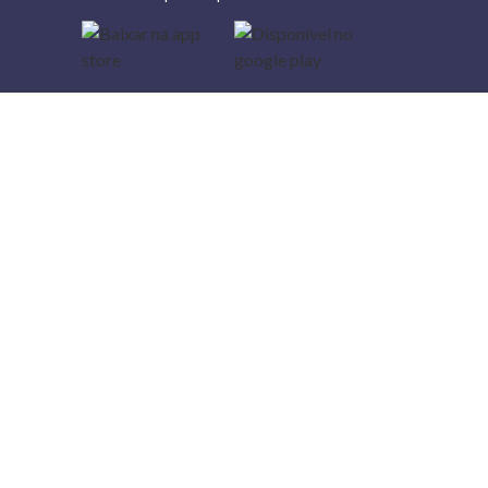
Lojas
Torra: a
moda do
preço
baixo
A Torra é
uma rede
varejista
que conta
com 90
lojas em 17
estados