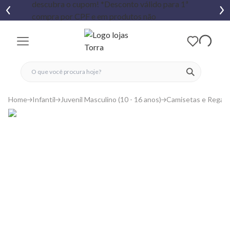
fechar menu
fechar menu
 favoritos
ver produtos
Home
Infantil
Juvenil Masculino (10 - 16 anos)
Camisetas e Regat