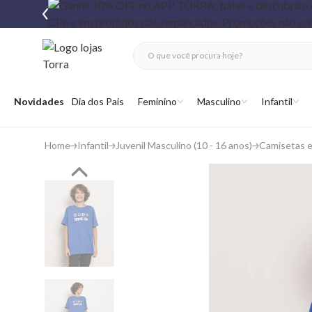
fechar menu
fechar menu
 favoritos
Abrir menu
Novidades
Dia dos Pais
Feminino
Masculino
Infantil
Home
Infantil
Juvenil Masculino (10 - 16 anos)
Camisetas 