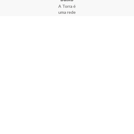
A Torra é
uma rede
varejista
que conta
com 90
lojas em 17
estados
brasileiros,
além da loja
online - site
e aplicativo.
Fundada há
33 anos no
coração do
Brás, a
empresa foi
criada com
o sonho de
transformar
o varejo
popular,
tornando-