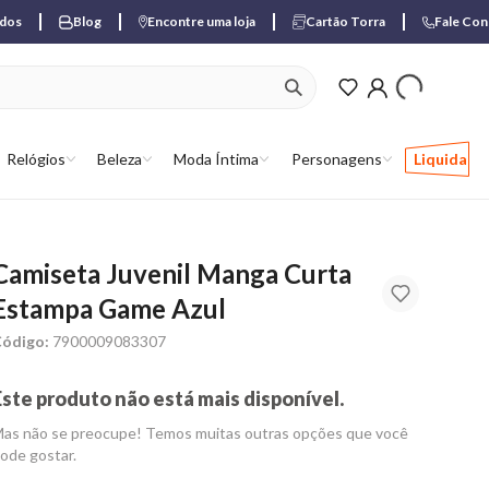
ados
Blog
Encontre uma loja
Cartão Torra
Fale Co
ver produtos favori
Relógios
Beleza
Moda Íntima
Personagens
Liquida
Camiseta Juvenil Manga Curta
Estampa Game Azul
ódigo:
7900009083307
Este produto não está mais disponível.
as não se preocupe! Temos muitas outras opções que você
ode gostar.