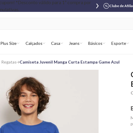
Clube de Afili
Plus Size
Calçados
Casa
Jeans
Básicos
Esporte
e Regatas
Camiseta Juvenil Manga Curta Estampa Game Azul
C
M
p