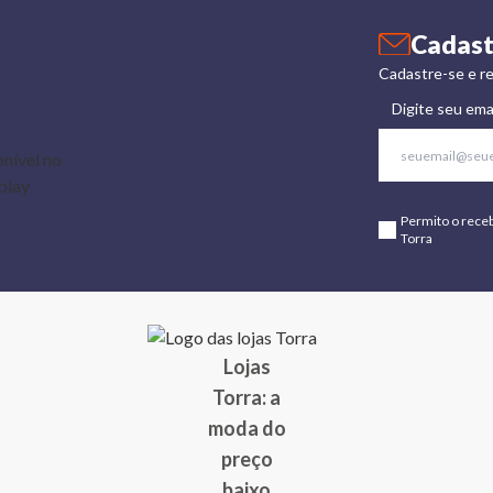
Cadast
Cadastre-se e re
Digite seu ema
Permito o rece
Torra
Lojas
Torra: a
moda do
preço
baixo