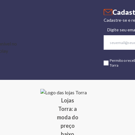
Cadast
Cadastre-se e re
Digite seu ema
Permito o rece
Torra
Lojas
Torra: a
moda do
preço
baixo