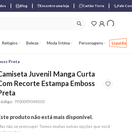
ados
Blog
Encontre uma loja
Cartão Torra
Fale Co
ver produtos favori
Relógios
Beleza
Moda Íntima
Personagens
Liquida
boss Preta
Camiseta Juvenil Manga Curta
Com Recorte Estampa Emboss
Preta
ódigo:
7900009048030
Este produto não está mais disponível.
as não se preocupe! Temos muitas outras opções que você