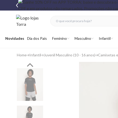
fechar menu
fechar menu
 favoritos
Abrir menu
Novidades
Dia dos Pais
Feminino
Masculino
Infantil
Home
Infantil
Juvenil Masculino (10 - 16 anos)
Camisetas 