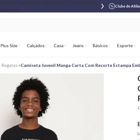
Clube de Afili
Plus Size
Calçados
Casa
Jeans
Básicos
Esporte
e Regatas
Camiseta Juvenil Manga Curta Com Recorte Estampa Em
C
M