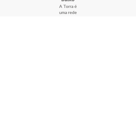
A Torra é
uma rede
varejista
que conta
com 90
lojas em 17
estados
brasileiros,
além da loja
online - site
e aplicativo.
Fundada há
33 anos no
coração do
Brás, a
empresa foi
criada com
o sonho de
transformar
o varejo
popular,
tornando-