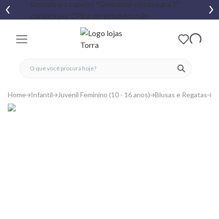
fechar menu
fechar menu
 favoritos
ver produtos
Home
Infantil
Juvenil Feminino (10 - 16 anos)
Blusas e Regatas
Ca