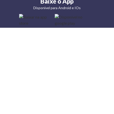
Baixe o App
Disponível para Android e IOs
Lojas
Torra: a
moda do
preço
baixo
A Torra é
uma rede
varejista
que conta
com 90
lojas em 17