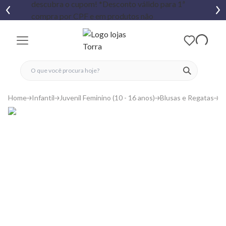
fechar menu
fechar menu
 favoritos
ver produtos
Home
Infantil
Juvenil Feminino (10 - 16 anos)
Blusas e Regatas
Ca