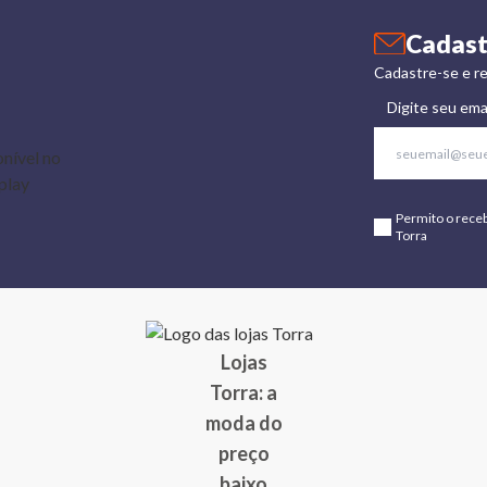
Cadast
Cadastre-se e re
Digite seu ema
Permito o rece
Torra
Lojas
Torra: a
moda do
preço
baixo