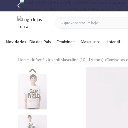
fechar menu
fechar menu
 favoritos
Abrir menu
Novidades
Dia dos Pais
Feminino
Masculino
Infantil
Home
Infantil
Juvenil Masculino (10 - 16 anos)
Camisetas 