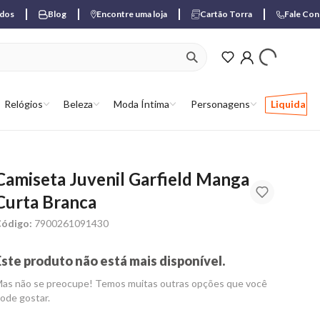
ados
Blog
Encontre uma loja
Cartão Torra
Fale Co
ver produtos favori
Relógios
Beleza
Moda Íntima
Personagens
Liquida
Camiseta Juvenil Garfield Manga
Curta Branca
ódigo:
7900261091430
Este produto não está mais disponível.
as não se preocupe! Temos muitas outras opções que você
ode gostar.