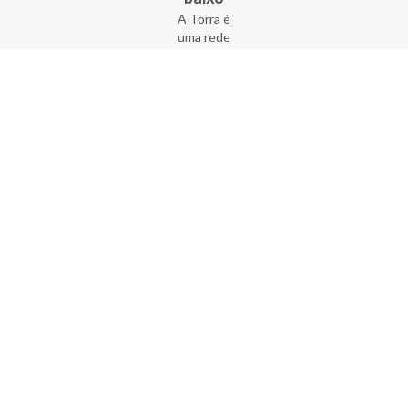
A Torra é
uma rede
varejista
que conta
com 90
lojas em 17
estados
brasileiros,
além da loja
online - site
e aplicativo.
Fundada há
33 anos no
coração do
Brás, a
empresa foi
criada com
o sonho de
transformar
o varejo
popular,
tornando-