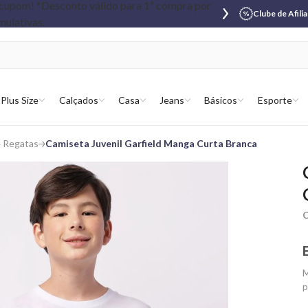
Clube de Afili
Plus Size
Calçados
Casa
Jeans
Básicos
Esporte
e Regatas
Camiseta Juvenil Garfield Manga Curta Branca
C
M
p