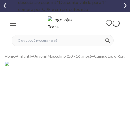
fechar menu
fechar menu
 favoritos
ver produtos
Home
Infantil
Juvenil Masculino (10 - 16 anos)
Camisetas e Regat