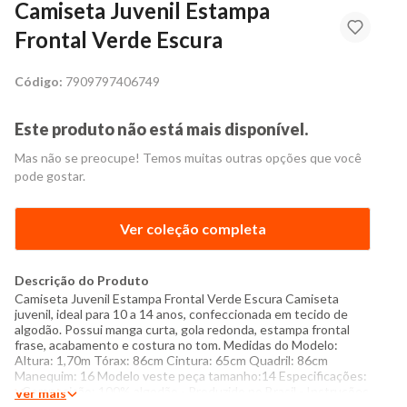
Camiseta Juvenil Estampa
Frontal Verde Escura
Código:
7909797406749
Este produto não está mais disponível.
Mas não se preocupe! Temos muitas outras opções que você
pode gostar.
Ver coleção completa
Descrição do Produto
Camiseta Juvenil Estampa Frontal Verde Escura Camiseta
juvenil, ideal para 10 a 14 anos, confeccionada em tecido de
algodão. Possui manga curta, gola redonda, estampa frontal
frase, acabamento e costura no tom. Medidas do Modelo:
Altura: 1,70m Tórax: 86cm Cintura: 65cm Quadril: 86cm
Manequim: 16 Modelo veste peça tamanho:14 Especificações:
- Composição: 100% algodão - Produzido no Brasil - Instruções
Ver mais
de lavagem: Lavar com temperatura máxima de 60°C Não usar