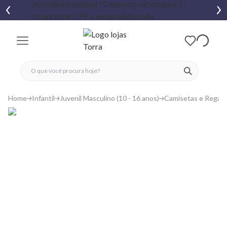
fechar menu
fechar menu
 favoritos
ver produtos
Home
Infantil
Juvenil Masculino (10 - 16 anos)
Camisetas e Regat