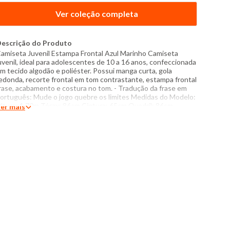
Ver coleção completa
escrição do Produto
amiseta Juvenil Estampa Frontal Azul Marinho Camiseta
uvenil, ideal para adolescentes de 10 a 16 anos, confeccionada
m tecido algodão e poliéster. Possui manga curta, gola
edonda, recorte frontal em tom contrastante, estampa frontal
rase, acabamento e costura no tom. - Tradução da frase em
ortuguês: Mude o jogo quebre os limites Medidas do Modelo:
ltura: 1,70m Tórax: 86cm Cintura: 65cm Quadril: 86cm
er mais
anequim: 16 Modelo veste peça tamanho: 16 Especificações:
 Composição: 100% algodão, Recorte: 98,75% algodão, 1,25%
oliéster - Produzido no Brasil - Instruções de lavagem: Lavar
om temperatura máxima de 40°C Não usar alvejante a base de
loro Proibido usar secadora Secar pendurada sem torcer
assar com temperatura máxima de 110°C Não lavar a seco O
om das cores dos prod