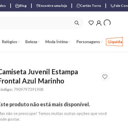
ados
Blog
Encontre uma loja
Cartão Torra
Fale Co
ver produtos favori
Relógios
Beleza
Moda Íntima
Personagens
Liquida
Camiseta Juvenil Estampa
Frontal Azul Marinho
ódigo:
7909797391908
Este produto não está mais disponível.
as não se preocupe! Temos muitas outras opções que você
ode gostar.