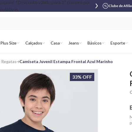
Clube de Afili
Plus Size
Calçados
Casa
Jeans
Básicos
Esporte
e Regatas
Camiseta Juvenil Estampa Frontal Azul Marinho
33% OFF
C
M
p