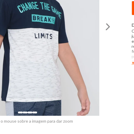
D
C
j
e
r
f
p
A
V
M
-
p
c
c
P
t
 o mouse sobre a imagem para dar zoom