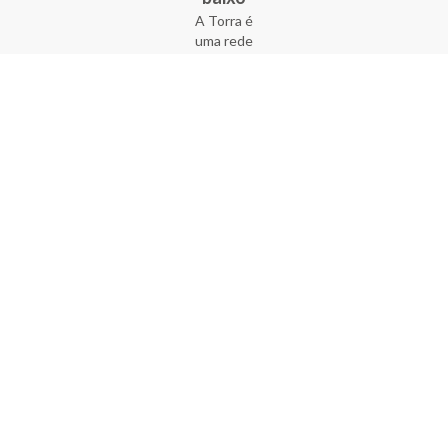
A Torra é
uma rede
varejista
que conta
com 90
lojas em 17
estados
brasileiros,
além da loja
online - site
e aplicativo.
Fundada há
33 anos no
coração do
Brás, a
empresa foi
criada com
o sonho de
transformar
o varejo
popular,
tornando-