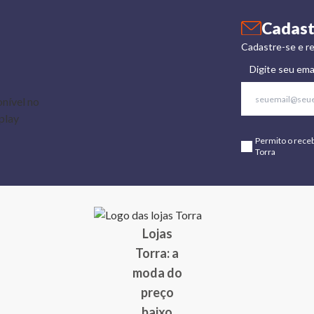
Cadast
Cadastre-se e re
Digite seu ema
Permito o rece
Torra
Lojas
Torra: a
moda do
preço
baixo