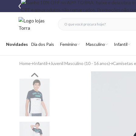
fechar menu
fechar menu
 favoritos
Abrir menu
Novidades
Dia dos Pais
Feminino
Masculino
Infantil
Home
Infantil
Juvenil Masculino (10 - 16 anos)
Camisetas 