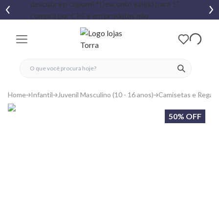
fechar menu
fechar menu
 favoritos
ver produtos
Home
Infantil
Juvenil Masculino (10 - 16 anos)
Camisetas e Regat
50% OFF