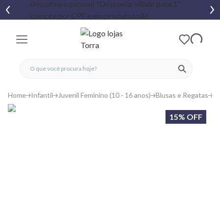
fechar menu
fechar menu
 favoritos
ver produtos
Home
Infantil
Juvenil Feminino (10 - 16 anos)
Blusas e Regatas
C
15% OFF