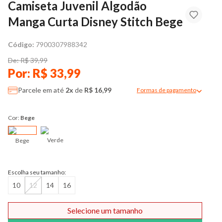
Camiseta Juvenil Algodão
Manga Curta Disney Stitch Bege
Código:
7900307988342
De: R$ 39,99
Por: R$ 33,99
Parcele em até
2x
de
R$ 16,99
Formas de pagamento
Modal de formas de pag
Cor:
Bege
Verde
Bege
Escolha seu tamanho:
10
12
14
16
Selecione um tamanho
Comprar