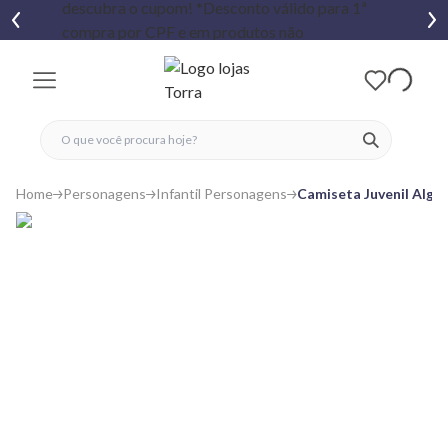
fechar menu
fechar menu
 favoritos
ver produtos
Home
Personagens
Infantil Personagens
Camiseta Juvenil Algo