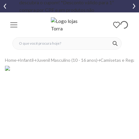
fechar menu
fechar menu
 favoritos
ver produtos
Home
Infantil
Juvenil Masculino (10 - 16 anos)
Camisetas e Regat