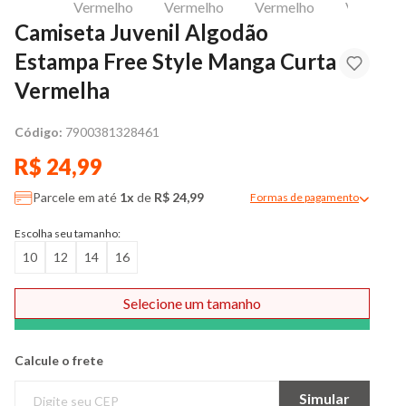
Camiseta Juvenil Algodão
Estampa Free Style Manga Curta
Vermelha
Código:
7900381328461
R$ 24,99
Parcele em até
1x
de
R$ 24,99
Formas de pagamento
Modal de formas de pag
Escolha seu tamanho:
10
12
14
16
Selecione um tamanho
Comprar
Calcule o frete
Simular