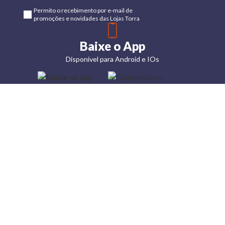
Permito o recebimento por e-mail de
promoções e novidades das Lojas Torra
Baixe o App
Disponível para Android e IOs
Lojas
Torra: a
moda do
preço
baixo
A Torra é