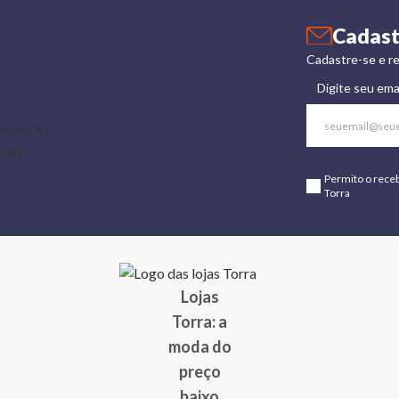
Cadast
Cadastre-se e re
Digite seu ema
Permito o rece
Torra
Lojas
Torra: a
moda do
preço
baixo