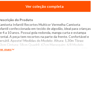
Ver coleção completa
escrição do Produto
amiseta Infantil Recortes Multicor Vermelha Camiseta
nfantil confeccionada em tecido de algodão, ideal para crianças
e 4 a 10 anos. Possui gola redonda, manga curta e estampa
rontal. A peça tem recortes na parte da frente. Confortável e
ersátil. Aposte! Medidas do Modelo: Altura: 1,30m Tórax:
3cm Cintura: 58cm Quadril: 67cm Manequim: 6/8 Modelo
este peça no tamanho 8 Especificações: - Composição: 98%
er mais
lgodão, 2% poliéster - Produzido no Brasil - Instruções de
avagem: Lavar com temperatura máxima de 40°C Não usar
lvejante a base de cloro Proibido usar secadora Passar com
emperatura máxima de 150°C Não lavar a seco O tom das
ores dos produtos nas fotos podem sofrer variações em
ecorrência do flash.