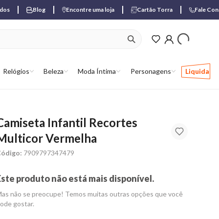
ados
Blog
Encontre uma loja
Cartão Torra
Fale Co
ver produtos favori
Relógios
Beleza
Moda Íntima
Personagens
Liquida
Camiseta Infantil Recortes
Multicor Vermelha
ódigo:
7909797347479
Este produto não está mais disponível.
as não se preocupe! Temos muitas outras opções que você
ode gostar.