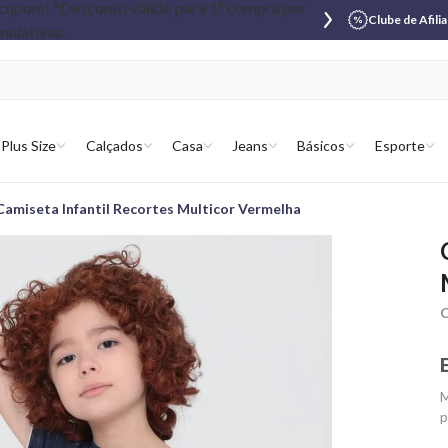
Clube de Afili
Plus Size
Calçados
Casa
Jeans
Básicos
Esporte
Camiseta Infantil Recortes Multicor Vermelha
C
M
p