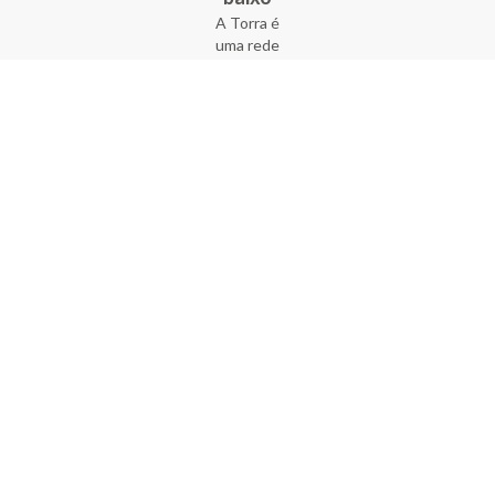
A Torra é
uma rede
varejista
que conta
com 90
lojas em 17
estados
brasileiros,
além da loja
online - site
e aplicativo.
Fundada há
33 anos no
coração do
Brás, a
empresa foi
criada com
o sonho de
transformar
o varejo
popular,
tornando-