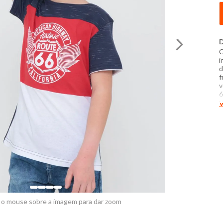
D
C
i
d
f
v
6
v
V
a
l
a
t
c
d
 o mouse sobre a imagem para dar zoom