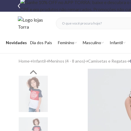
fechar menu
fechar menu
 favoritos
Abrir menu
Novidades
Dia dos Pais
Feminino
Masculino
Infantil
Home
Infantil
Meninos (4 - 8 anos)
Camisetas e Regatas