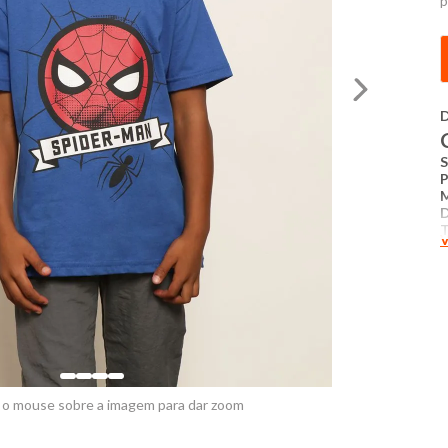
p
D
P
T
V
T
C
T
D
a
D
E
 o mouse sobre a imagem para dar zoom
P
C