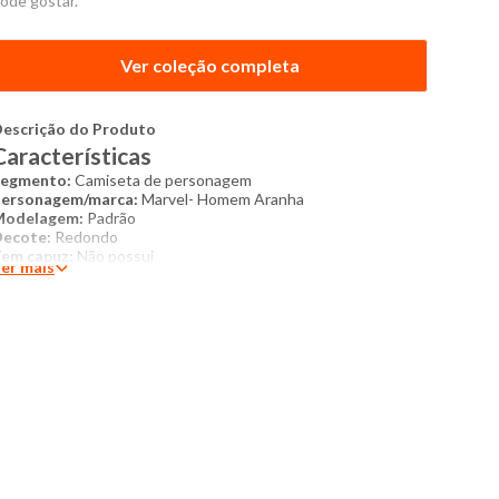
ode gostar.
Ver coleção completa
escrição do Produto
Características
Segmento:
Camiseta de personagem
ersonagem/marca:
Marvel- Homem Aranha
Modelagem:
Padrão
Decote:
Redondo
em capuz:
Não possui
er mais
ipo de manga:
Curta
ostura:
Padrão
Acabamento:
Padrão
extura do tecido:
Liso
escrição da estampa:
Estampa das personagem homem
ranha
Bordado:
Não possui
etalhes:
Estampa frontal
specificações técnicas
roduto:
Camiseta
ategoria:
Infantil