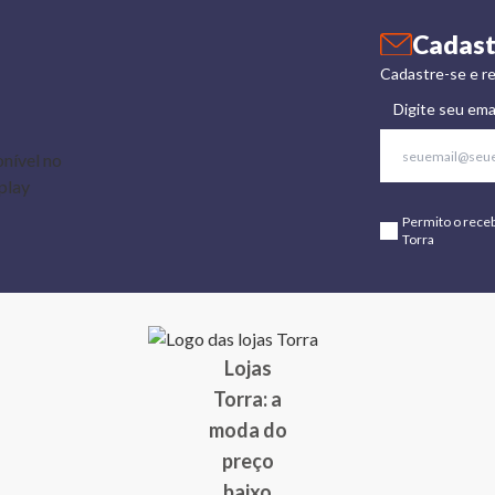
Cadast
Cadastre-se e re
Digite seu ema
Permito o rece
Torra
Lojas
Torra: a
moda do
preço
baixo