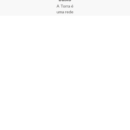
A Torra é
uma rede
varejista
que conta
com 90
lojas em 17
estados
brasileiros,
além da loja
online - site
e aplicativo.
Fundada há
33 anos no
coração do
Brás, a
empresa foi
criada com
o sonho de
transformar
o varejo
popular,
tornando-