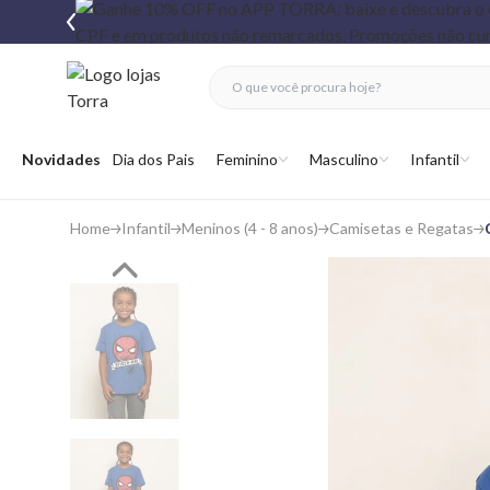
fechar menu
fechar menu
 favoritos
Abrir menu
Novidades
Dia dos Pais
Feminino
Masculino
Infantil
Home
Infantil
Meninos (4 - 8 anos)
Camisetas e Regatas