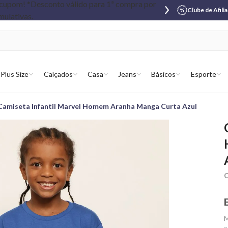
Clube de Afili
Plus Size
Calçados
Casa
Jeans
Básicos
Esporte
Camiseta Infantil Marvel Homem Aranha Manga Curta Azul
C
M