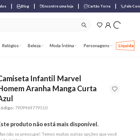
ados
Blog
Encontre uma loja
Cartão Torra
Fale Co
ver produtos favori
Relógios
Beleza
Moda Íntima
Personagens
Liquida
Camiseta Infantil Marvel
Homem Aranha Manga Curta
Azul
ódigo:
7909969779510
Este produto não está mais disponível.
as não se preocupe! Temos muitas outras opções que você