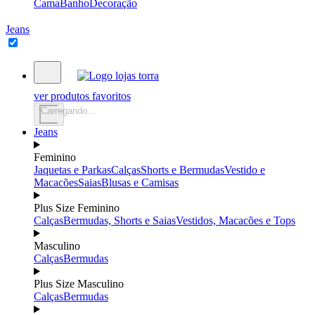
Cama
Banho
Decoração
Jeans
ver produtos favoritos
Carregando...
Jeans
Feminino
Jaquetas e Parkas
Calças
Shorts e Bermudas
Vestido e
Macacões
Saias
Blusas e Camisas
Plus Size Feminino
Calças
Bermudas, Shorts e Saias
Vestidos, Macacões e Tops
Masculino
Calças
Bermudas
Plus Size Masculino
Calças
Bermudas