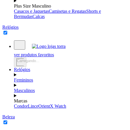
Plus Size Masculino
Casacos e Jaquetas
Camisetas e Regatas
Shorts e
Bermudas
Calças
Relógios
ver produtos favoritos
Carregando...
Relógios
Femininos
Masculinos
Marcas
Condor
Lince
Orient
X Watch
Beleza