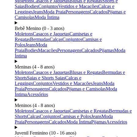
Moletons
Casacos e Jaquetas
Blusas e Regatas
Shorts e
Saias
Bodies
Conjuntos
Vestidos e Macacões
Calças e
Leggings
Jeans
Moda Praia
Personagens
Calçados
Pijamas e
Camisolas
Moda Íntima
Bebê Menino (0 - 3 anos)
Moletons
Casacos e Jaquetas
Camisetas e
Regatas
Bermudas
Calças
Conjuntos
Camisas e
Polos
Jeans
Moda
Praia
Bodies
Macacões
Personagens
Calçados
Pijamas
Moda
Íntima
Meninas (4 - 8 anos)
Moletons
Casacos e Jaquetas
Blusas e Regatas
Bermudas e
Shorts
Saias e Shorts Saias
Calças e
Leggings
Conjuntos
Vestidos e Macacões
Jeans
Moda
Praia
Personagens
Calçados
Pijamas e Camisolas
Moda
Íntima
Acessórios
Meninos (4 - 8 anos)
Moletons
Casacos e Jaquetas
Camisetas e Regatas
Bermudas e
Shorts
Calças
Conjuntos
Camisas e Polos
Jeans
Moda
Praia
Personagens
Calçados
Moda Íntima
Pijamas
Acessórios
Juvenil Feminino (10 - 16 anos)