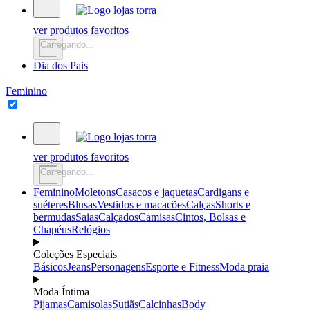
ver produtos favoritos
Carregando...
Dia dos Pais
Feminino
ver produtos favoritos
Carregando...
Feminino
Moletons
Casacos e jaquetas
Cardigans e
suéteres
Blusas
Vestidos e macacões
Calças
Shorts e
bermudas
Saias
Calçados
Camisas
Cintos, Bolsas e
Chapéus
Relógios
Coleções Especiais
Básicos
Jeans
Personagens
Esporte e Fitness
Moda praia
Moda Íntima
Pijamas
Camisolas
Sutiãs
Calcinhas
Body