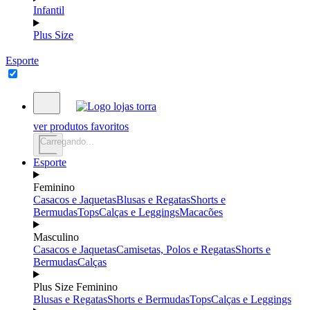
Infantil
Plus Size
Esporte
ver produtos favoritos
Carregando...
Esporte
Feminino
Casacos e Jaquetas
Blusas e Regatas
Shorts e
Bermudas
Tops
Calças e Leggings
Macacões
Masculino
Casacos e Jaquetas
Camisetas, Polos e Regatas
Shorts e
Bermudas
Calças
Plus Size Feminino
Blusas e Regatas
Shorts e Bermudas
Tops
Calças e Leggings