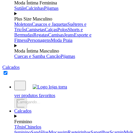
Moda Íntima Feminina
Sutiãs
Calcinhas
Pijamas
Plus Size Masculino
Moletons
Casacos e Jaquetas
Suéteres e
Tricôs
Camisetas
Calças
Polos
Shorts e
Bermudas
Regatas
Camisas
Jeans
Esporte e
Fitness
Personagens
Moda Praia
Moda Íntima Masculino
Cuecas e Samba Canção
Pijamas
Calçados
ver produtos favoritos
Carregando...
Calçados
Feminino
Tênis
Chinelos
feminino
Sandálias
Mocassim
Rasteirinhas
Sapatilhas
Scarpin
Mul