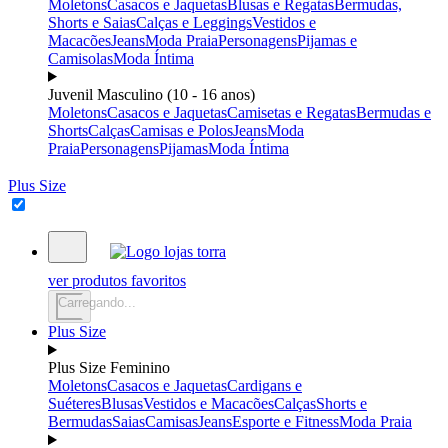
Moletons
Casacos e Jaquetas
Blusas e Regatas
Bermudas,
Shorts e Saias
Calças e Leggings
Vestidos e
Macacões
Jeans
Moda Praia
Personagens
Pijamas e
Camisolas
Moda Íntima
Juvenil Masculino (10 - 16 anos)
Moletons
Casacos e Jaquetas
Camisetas e Regatas
Bermudas e
Shorts
Calças
Camisas e Polos
Jeans
Moda
Praia
Personagens
Pijamas
Moda Íntima
Plus Size
ver produtos favoritos
Carregando...
Plus Size
Plus Size Feminino
Moletons
Casacos e Jaquetas
Cardigans e
Suéteres
Blusas
Vestidos e Macacões
Calças
Shorts e
Bermudas
Saias
Camisas
Jeans
Esporte e Fitness
Moda Praia