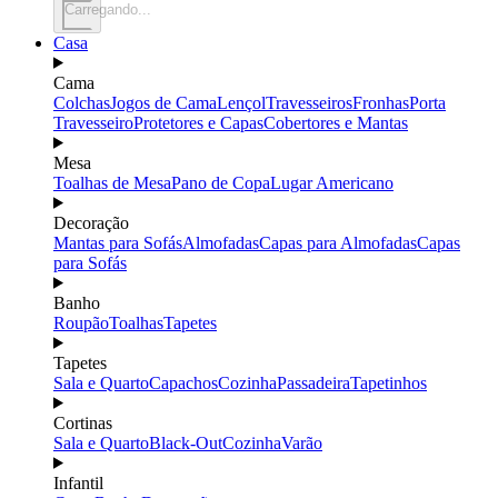
Carregando...
Casa
Cama
Colchas
Jogos de Cama
Lençol
Travesseiros
Fronhas
Porta
Travesseiro
Protetores e Capas
Cobertores e Mantas
Mesa
Toalhas de Mesa
Pano de Copa
Lugar Americano
Decoração
Mantas para Sofás
Almofadas
Capas para Almofadas
Capas
para Sofás
Banho
Roupão
Toalhas
Tapetes
Tapetes
Sala e Quarto
Capachos
Cozinha
Passadeira
Tapetinhos
Cortinas
Sala e Quarto
Black-Out
Cozinha
Varão
Infantil