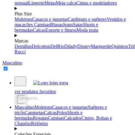
sensual
Lingerie
Meias
Meia calça
Cintas e modeladores
Plus Size
Moletons
Casacos e jaquetas
Cardigans e suéteres
Vestidos e
macacões
Camisas
Blusas
Jeans
Saias
Shorts e
bermudas
Calças
Esporte e fitness
Moda praia
Marcas
Demillus
Delcotton
DelRio
Dilady
Disney
Marguerite
Quintess
Trif
Rucci
Masculino
ver produtos favoritos
Carregando...
Masculino
Moletons
Casacos e jaquetas
Suéteres e
tricôs
Camisetas
Calças
Polos
Shorts e
bermudas
Regatas
Camisas
Calçados
Cintos, Bolsas e
Chapéus
Relógios
Coleções Especiais