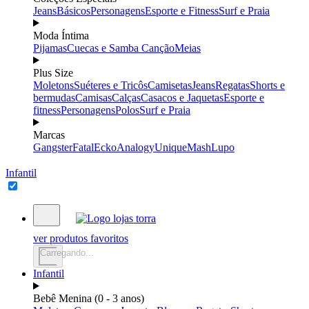
Jeans
Básicos
Personagens
Esporte e Fitness
Surf e Praia
Moda Íntima
Pijamas
Cuecas e Samba Canção
Meias
Plus Size
Moletons
Suéteres e Tricôs
Camisetas
Jeans
Regatas
Shorts e
bermudas
Camisas
Calças
Casacos e Jaquetas
Esporte e
fitness
Personagens
Polos
Surf e Praia
Marcas
Gangster
Fatal
Ecko
Analogy
Unique
Mash
Lupo
Infantil
ver produtos favoritos
Carregando...
Infantil
Bebê Menina (0 - 3 anos)