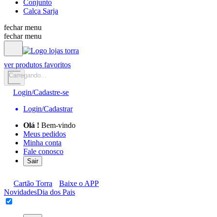
Conjunto
Calça Sarja
fechar menu
fechar menu
ver produtos favoritos
Carregando...
Login/Cadastre-se
Login/Cadastrar
Olá
!
Bem-vindo
Meus pedidos
Minha conta
Fale conosco
Sair
Cartão Torra
Baixe o APP
Novidades
Dia dos Pais