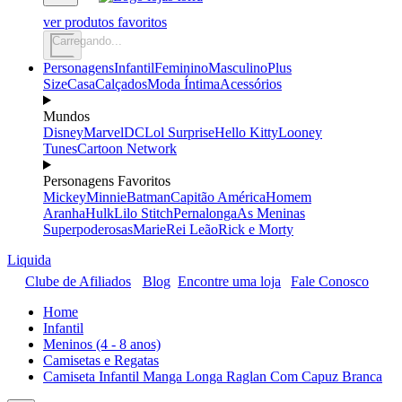
ver produtos favoritos
Carregando...
Personagens
Infantil
Feminino
Masculino
Plus
Size
Casa
Calçados
Moda Íntima
Acessórios
Mundos
Disney
Marvel
DC
Lol Surprise
Hello Kitty
Looney
Tunes
Cartoon Network
Personagens Favoritos
Mickey
Minnie
Batman
Capitão América
Homem
Aranha
Hulk
Lilo Stitch
Pernalonga
As Meninas
Superpoderosas
Marie
Rei Leão
Rick e Morty
Liquida
Clube de Afiliados
Blog
Encontre uma loja
Fale Conosco
Home
Infantil
Meninos (4 - 8 anos)
Camisetas e Regatas
Camiseta Infantil Manga Longa Raglan Com Capuz Branca