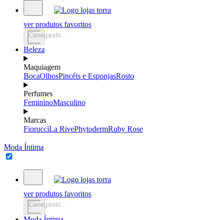
ver produtos favoritos
Carregando...
Beleza
Maquiagem
Boca
Olhos
Pincéis e Esponjas
Rosto
Perfumes
Feminino
Masculino
Marcas
Fiorucci
La Rive
Phytoderm
Ruby Rose
Moda Íntima
ver produtos favoritos
Carregando...
Moda Íntima