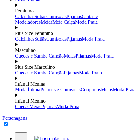
Feminino
Calcinhas
Sutiãs
Camisolas
Pijamas
Cintas e
Modeladores
Meias
Meia Calça
Moda Praia
Plus Size Feminino
Calcinhas
Sutiãs
Camisolas
Pijamas
Moda Praia
Masculino
Cuecas e Samba Canção
Meias
Pijamas
Moda Praia
Plus Size Masculino
Cuecas e Samba Canção
Pijamas
Moda Praia
Infantil Menina
Moda Íntima
Pijamas e Camisolas
Conjuntos
Meias
Moda Praia
Infantil Menino
Cuecas
Meias
Pijamas
Moda Praia
Personagens