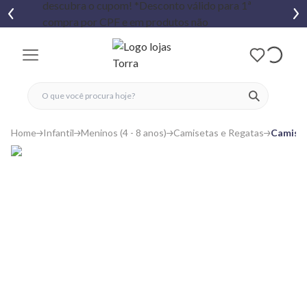
fechar menu
fechar menu
 favoritos
ver produtos
Home
Infantil
Meninos (4 - 8 anos)
Camisetas e Regatas
Camiset